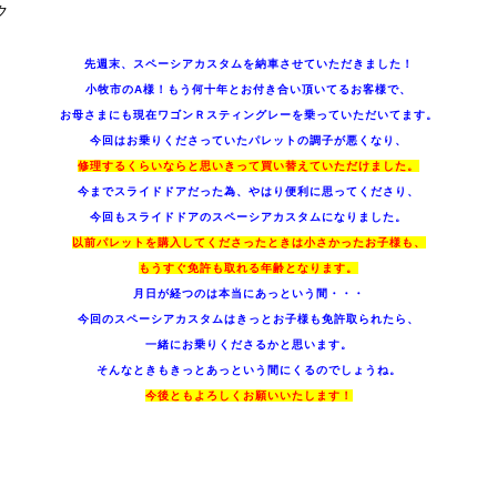
ク
先週末、スペーシアカスタムを納車させていただきました！
小牧市のA様！もう何十年とお付き合い頂いてるお客様で、
お母さまにも現在ワゴンＲスティングレーを乗っていただいてます。
今回はお乗りくださっていたパレットの調子が悪くなり、
修理するくらいならと思いきって買い替えていただけました。
今までスライドドアだった為、やはり便利に思ってくださり、
今回もスライドドアのスペーシアカスタムになりました。
以前パレットを購入してくださったときは小さかったお子様も、
もうすぐ免許も取れる年齢となります。
月日が経つのは本当にあっという間・・・
今回のスペーシアカスタムはきっとお子様も免許取られたら、
一緒にお乗りくださるかと思います。
そんなときもきっとあっという間にくるのでしょうね。
今後ともよろしくお願いいたします！