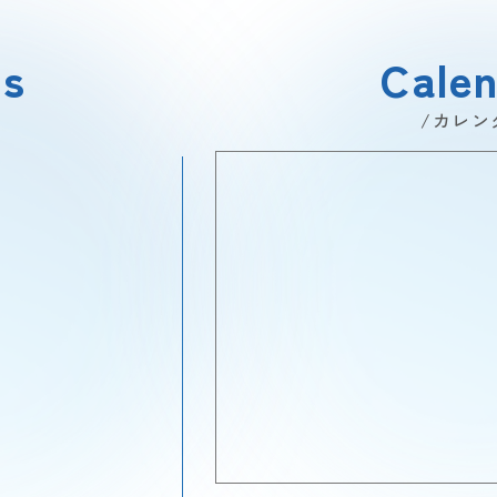
ss
Cale
/カレン